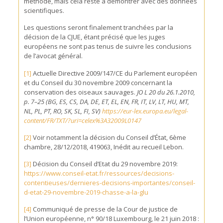
méthode, mais cela reste à démontrer avec des données
scientifiques.
Les questions seront finalement tranchées par la
décision de la CJUE, étant précisé que les juges
européens ne sont pas tenus de suivre les conclusions
de l’avocat général.
[1]
Actuelle Directive 2009/147/CE du Parlement européen
et du Conseil du 30 novembre 2009 concernant la
conservation des oiseaux sauvages.
JO L 20 du 26.1.2010,
p. 7–25 (BG, ES, CS, DA, DE, ET, EL, EN, FR, IT, LV, LT, HU, MT,
NL, PL, PT, RO, SK, SL, FI, SV)
https://eur-lex.europa.eu/legal-
content/FR/TXT/?uri=celex%3A32009L0147
[2]
Voir notamment la décision du Conseil d’État, 6ème
chambre, 28/12/2018, 419063, Inédit au recueil Lebon.
[3]
Décision du Conseil d’Etat du 29 novembre 2019:
https://www.conseil-etat.fr/ressources/decisions-
contentieuses/dernieres-decisions-importantes/conseil-
d-etat-29-novembre-2019-chasse-a-la-glu
[4]
Communiqué de presse de la Cour de justice de
l’Union européenne, n° 90/18 Luxembourg, le 21 juin 2018 :