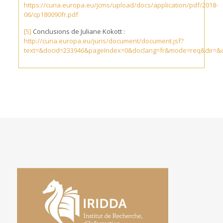
https://curia.europa.eu/jcms/upload/docs/application/pdf/2018-
06/cp180090fr.pdf
[5]
Conclusions de Juliane Kokott :
http://curia.europa.eu/juris/document/document.jsf?
text=&docid=233946&pageIndex=0&doclang=fr&mode=req&dir=&oc