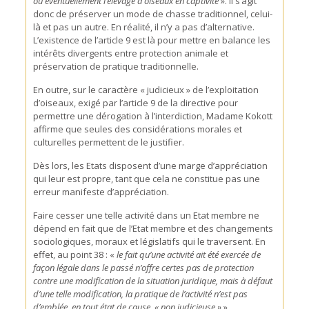
ou éventuellement l’élevage d’oiseaux en captivité
». Il s’agit
donc de préserver un mode de chasse traditionnel, celui-
là et pas un autre. En réalité, il n’y a pas d’alternative.
L’existence de l’article 9 est là pour mettre en balance les
intérêts divergents entre protection animale et
préservation de pratique traditionnelle.
En outre, sur le caractère « judicieux » de l’exploitation
d’oiseaux, exigé par l’article 9 de la directive pour
permettre une dérogation à l’interdiction, Madame Kokott
affirme que seules des considérations morales et
culturelles permettent de le justifier.
Dès lors, les Etats disposent d’une marge d’appréciation
qui leur est propre, tant que cela ne constitue pas une
erreur manifeste d’appréciation.
Faire cesser une telle activité dans un Etat membre ne
dépend en fait que de l’Etat membre et des changements
sociologiques, moraux et législatifs qui le traversent. En
effet, au point 38 : «
le fait qu’une activité ait été exercée de
façon légale dans le passé n’offre certes pas de protection
contre une modification de la situation juridique, mais à défaut
d’une telle modification, la pratique de l’activité n’est pas
d’emblée, en tout état de cause, « non judicieuse »
».