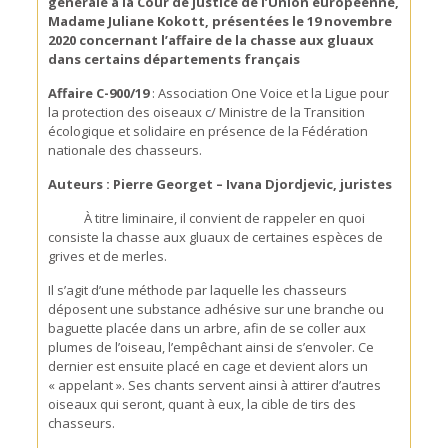
générale à la Cour de justice de l’Union européenne,
Madame Juliane Kokott, présentées le 19 novembre
2020 concernant l’affaire de la chasse aux gluaux
dans certains départements français
Affaire C-900/19
: Association One Voice et la Ligue pour
la protection des oiseaux c/ Ministre de la Transition
écologique et solidaire en présence de la Fédération
nationale des chasseurs.
Auteurs : Pierre Georget – Ivana Djordjevic, juristes
À titre liminaire, il convient de rappeler en quoi
consiste la chasse aux gluaux de certaines espèces de
grives et de merles.
Il s’agit d’une méthode par laquelle les chasseurs
déposent une substance adhésive sur une branche ou
baguette placée dans un arbre, afin de se coller aux
plumes de l’oiseau, l’empêchant ainsi de s’envoler. Ce
dernier est ensuite placé en cage et devient alors un
« appelant ». Ses chants servent ainsi à attirer d’autres
oiseaux qui seront, quant à eux, la cible de tirs des
chasseurs.