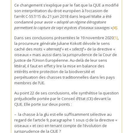
Ce changement s’explique par le fait que la CJUE a modifié
son interprétation du droit européen à l’occasion de
l’arrêt C-557/15 du 21 juin 2018 dans lequel Malte a été
condamné pour avoir
« adopté un régime dérogatoire
permettant la capture de sept espèces d’oiseaux sauvages »
[4]
.
Dans ses conclusions présentées le 19 novembre 2020
[5]
,
la procureure générale Juliane Kokott dévoile le sens
caché des mots «
alternatif
» et «
sélectif
» de la directive «
oiseaux » mais aussi dans la jurisprudence de la Cour de
Justice de l’Union Européenne. Au-delà de leur sens
littéral, il faut en effet y lire la mise en balance des
intérêts entre protection de la biodiversité et
perpétuation des chasses traditionnelles dans les pays
membres de l’UE.
Au point 22 de ses conclusions, elle synthétise la question
préjudicielle portée par le Conseil d’Etat (CE) devant la
CJUE. Elle porte sur deux points :
– la chasse à la glu est-elle suffisamment sélective au
regard de l’article 9, paragraphe 1 sous c) de la directive «
oiseaux » et ceci en tenant compte de l’évolution de
jurisprudence de la CJUE ?