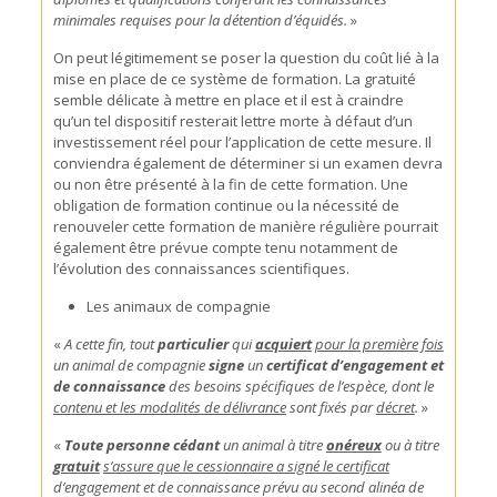
minimales requises pour la détention d’équidés.
»
On peut légitimement se poser la question du coût lié à la
mise en place de ce système de formation. La gratuité
semble délicate à mettre en place et il est à craindre
qu’un tel dispositif resterait lettre morte à défaut d’un
investissement réel pour l’application de cette mesure. Il
conviendra également de déterminer si un examen devra
ou non être présenté à la fin de cette formation. Une
obligation de formation continue ou la nécessité de
renouveler cette formation de manière régulière pourrait
également être prévue compte tenu notamment de
l’évolution des connaissances scientifiques.
Les animaux de compagnie
«
A cette fin, tout
particulier
qui
acquiert
pour la première fois
un animal de compagnie
signe
un
certificat d’engagement et
de connaissance
des besoins spécifiques de l’espèce, dont le
contenu et les modalités de délivrance
sont fixés par
décret
.
»
«
Toute personne
cédant
un animal à titre
onéreux
ou à titre
gratuit
s’assure que le cessionnaire a signé le certificat
d’engagement et de connaissance prévu au second alinéa de