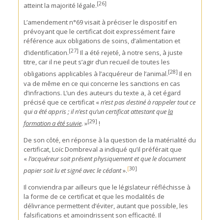
[
26]
atteint la majorité légale.
L’amendement n°69 visait à préciser le dispositif en
prévoyant que le certificat doit expressément faire
référence aux obligations de soins, d’alimentation et
[27]
d’identification.
Il a été rejeté, à notre sens, à juste
titre, car il ne peut s’agir d’un recueil de toutes les
[28]
obligations applicables à l’acquéreur de l’animal.
Il en
va de même en ce qui concerne les sanctions en cas
d’infractions. L’un des auteurs du texte a, à cet égard
précisé que ce certificat «
n’est pas
destiné à rappeler tout ce
qui a été appris ; il n’est qu’un certificat attestant que
la
[29]
formation a été suivie
.
»
!
De son côté, en réponse à la question de la matérialité du
certificat, Loïc Dombreval a indiqué qu’il préférait que
«
l’acquéreur soit présent physiquement et que le document
[
30]
papier soit lu et signé avec le cédant
».
Il conviendra par ailleurs que le législateur réfléchisse à
la forme de ce certificat et que les modalités de
délivrance permettent d’éviter, autant que possible, les
falsifications et amoindrissent son efficacité. Il