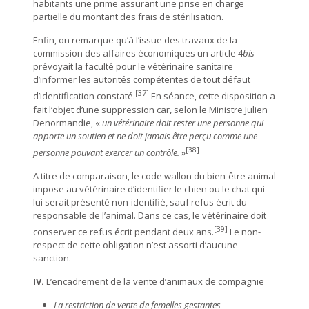
habitants une prime assurant une prise en charge
partielle du montant des frais de stérilisation.
Enfin, on remarque qu’à l’issue des travaux de la
commission des affaires économiques un article 4
bis
prévoyait la faculté pour le vétérinaire sanitaire
d’informer les autorités compétentes de tout défaut
[37]
d’identification constaté.
En séance, cette disposition a
fait l’objet d’une suppression car, selon le Ministre Julien
Denormandie, «
un vétérinaire doit rester une personne qui
apporte un soutien et ne doit jamais être perçu comme une
[38]
personne pouvant exercer un contrôle.
»
A titre de comparaison, le code wallon du bien-être animal
impose au vétérinaire d’identifier le chien ou le chat qui
lui serait présenté non-identifié, sauf refus écrit du
responsable de l’animal. Dans ce cas, le vétérinaire doit
[39]
conserver ce refus écrit pendant deux ans.
Le non-
respect de cette obligation n’est assorti d’aucune
sanction.
IV.
L’encadrement de la vente d’animaux de compagnie
La restriction de vente de femelles gestantes