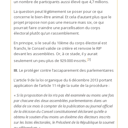
un nombre de participants aussi élevé que 4,7 millions.
La question peut légitimement se poser pour ce qui
concerne le bien-être animal. Et cela d’autant plus que le
projet propose non pas une mesure mais six, ce qui
pourrait faire craindre une parcellisation du corps
électoral plutôt qu’un rassemblement.
En principe, si le seuil du 10ème du corps électoral est
franchi, le Conseil valide ce critère et renvoie le RIP
devant les assemblées. Or, à ce stade, il y aurait
[
3]
seulement un peu plus de 929.000 inscrits.
III.
Le protéger contre l’accaparement des parlementaires
L’article 9 de la loi organique du 6 décembre 2013 portant
application de l’article 11 règle la suite de la procédure :
«
Si la proposition de loi n’a pas été examinée au moins une fois
par chacune des deux assemblées parlementaires dans un
délai de six mois à compter de la publication au Journal officiel
de la décision du Conseil constitutionnel déclarant qu’elle a
obtenu le soutien d’au moins un dixième des électeurs inscrits
sur les listes électorales, le Président de la République la soumet
au référendum.
»