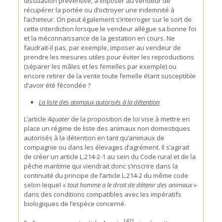
dissuasion préventive, à imposer au vendeur de
récupérer la portée ou d’octroyer une indemnité à
l’acheteur. On peut également s’interroger sur le sort de
cette interdiction lorsque le vendeur allègue sa bonne foi
et la méconnaissance de la gestation en cours. Ne
faudrait-il pas, par exemple, imposer au vendeur de
prendre les mesures utiles pour éviter les reproductions
(séparer les mâles et les femelles par exemple) ou
encore retirer de la vente toute femelle étant susceptible
d’avoir été fécondée ?
La liste des animaux autorisés à la détention
L’article 4
quater
de la proposition de loi vise à mettre en
place un régime de liste des animaux non domestiques
autorisés à la détention en tant qu’animaux de
compagnie ou dans les élevages d’agrément. Il s’agirait
de créer un article L.214-2-1 au sein du Code rural et de la
pêche maritime qui viendrait donc s’inscrire dans la
continuité du principe de l’article L.214-2 du même code
selon lequel «
tout homme a le droit de détenir des animaux
»
dans des conditions compatibles avec les impératifs
biologiques de l’espèce concerné.
[42]