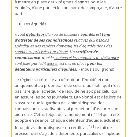
à mettre en place deux régimes distincts pour les
équidés, d’une part, et les animaux de compagnie, d’autre
part.
Les équidés
«
Tout
détenteur
d’un ou de plusieurs
équidés
est
tenu
d’attester de ses connaissances
relatives aux besoins
spécifiques des espèces domestiques d’équidés dans des
conditions précisées par décret
. Un
certificat de
connaissance
, dont le
contenu et les modalités de délivrance
sont fixés par ledit
décret
, est mis en place
pour les
détenteurs
particuliers
d’équidés.
» (nous soulignons)
Le régime s’intéresse au détenteur d’équidé et non
uniquement au propriétaire de celui-ci au motif qu’il n’est
pas rare que l’acheteur de l’équidé ne soit pas celui qui
en assure les soins journaliers. La volonté est dès lors de
s’assurer que le gardien de l’animal dispose des
connaissances suffisantes lui permettant d’assurer son
bien-être. C’était l’objet de l’amendement n°454 qui a été
adopté en séance. Chaque détenteur d’équidé, actuel et
[18]
futur, devra donc disposer du certificat.
Le fait de
préciser qu’il s’agit de « détenteurs particuliers » implique