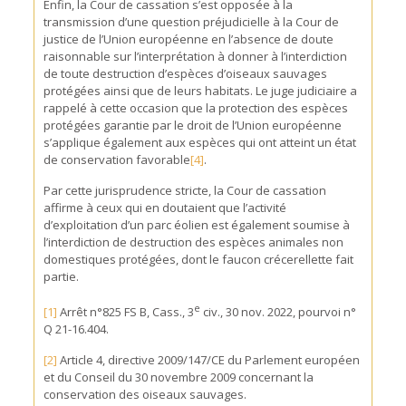
Enfin, la Cour de cassation s’est opposée à la
transmission d’une question préjudicielle à la Cour de
justice de l’Union européenne en l’absence de doute
raisonnable sur l’interprétation à donner à l’interdiction
de toute destruction d’espèces d’oiseaux sauvages
protégées ainsi que de leurs habitats. Le juge judiciaire a
rappelé à cette occasion que la protection des espèces
protégées garantie par le droit de l’Union européenne
s’applique également aux espèces qui ont atteint un état
de conservation favorable
[4]
.
Par cette jurisprudence stricte, la Cour de cassation
affirme à ceux qui en doutaient que l’activité
d’exploitation d’un parc éolien est également soumise à
l’interdiction de destruction des espèces animales non
domestiques protégées, dont le faucon crécerellette fait
partie.
e
[1]
Arrêt n°825 FS B, Cass., 3
civ., 30 nov. 2022, pourvoi n°
Q 21-16.404.
[2]
Article 4, directive 2009/147/CE du Parlement européen
et du Conseil du 30 novembre 2009 concernant la
conservation des oiseaux sauvages.