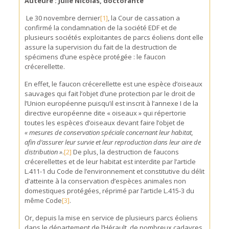
Auteure : Julie Nicolas, doctorante
Le 30 novembre dernier
[1]
, la Cour de cassation a
confirmé la condamnation de la société EDF et de
plusieurs sociétés exploitantes de parcs éoliens dont elle
assure la supervision du fait de la destruction de
spécimens d’une espèce protégée : le faucon
crécerellette.
En effet, le faucon crécerellette est une espèce d’oiseaux
sauvages qui fait l’objet d’une protection par le droit de
l’Union européenne puisqu’il est inscrit à l’annexe I de la
directive européenne dite « oiseaux » qui répertorie
toutes les espèces d’oiseaux devant faire l’objet de
« mesures de conservation spéciale concernant leur habitat,
afin d’assurer leur survie et leur reproduction dans leur aire de
distribution »
.
[2]
De plus, la destruction de faucons
crécerellettes et de leur habitat est interdite par l’article
L.411-1 du Code de l’environnement et constitutive du délit
d’atteinte à la conservation d’espèces animales non
domestiques protégées, réprimé par l’article L.415-3 du
même Code
[3]
.
Or, depuis la mise en service de plusieurs parcs éoliens
dans le département de l’Hérault, de nombreux cadavres