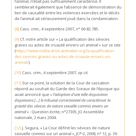
l’animal, n’était pas suffisamment caractérisé. Il
semblerait également que l’absence de démonstration du
lien de causalité entre les violences exercées et le décès
de l’animal ait sérieusement joué dans la condamnation.
[8]
Cass. crim., 4 septembre 2007, n° 06-82.785.
[9]
Cf. notre article sur « La qualification des sévices
graves ou actes de cruauté envers un animal » sur ce site
(
https://www.iridda-droit-animalier.org/la-qualification-
des-sevices-graves-ou-actes-de-cruaute-envers-un-
animal/
).
[10]
Cass. crim., 4 septembre 2007,
op cit.
[11]
Sur ce point, la solution de la Cour de cassation
répond au souhait du Garde des Sceaux de l’époque qui
avait annoncé que «
l’adoption d’une telle disposition
dispensera […] le tribunal correctionnel de caractériser la
gravité des sévices de nature sexuelle commis envers un
animal
» : Question écrite, n°27305, JO Assemblée
nationale, 2 mars 2004.
[12]
J. Segura, « La Cour définit les sévices de nature
sexuelle commis sur un animal »,
JCP G
, 2008, n° 12, p. 39.