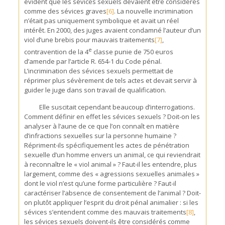
évident que les sévices sexuels devaient être considérés
comme des sévices graves
[6]
. La nouvelle incrimination
n’était pas uniquement symbolique et avait un réel
intérêt. En 2000, des juges avaient condamné l’auteur d’un
viol d’une brebis pour mauvais traitements
[7]
,
e
contravention de la 4
classe punie de 750 euros
d’amende par l’article R. 654-1 du Code pénal.
L’incrimination des sévices sexuels permettait de
réprimer plus sévèrement de tels actes et devait servir à
guider le juge dans son travail de qualification.
Elle suscitait cependant beaucoup d’interrogations.
Comment définir en effet les sévices sexuels ? Doit-on les
analyser à l’aune de ce que l’on connaît en matière
d’infractions sexuelles sur la personne humaine ?
Répriment-ils spécifiquement les actes de pénétration
sexuelle d’un homme envers un animal, ce qui reviendrait
à reconnaître le « viol animal » ? Faut-il les entendre, plus
largement, comme des « agressions sexuelles animales »
dont le viol n’est qu’une forme particulière ? Faut-il
caractériser l’absence de consentement de l’animal ? Doit-
on plutôt appliquer l’esprit du droit pénal animalier : si les
sévices s’entendent comme des mauvais traitements
[8]
,
les sévices sexuels doivent-ils être considérés comme