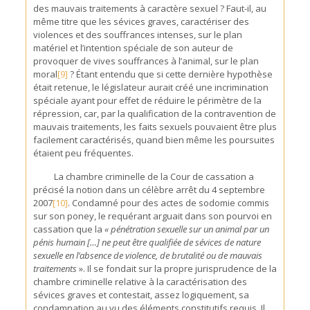
des mauvais traitements à caractère sexuel ? Faut-il, au
même titre que les sévices graves, caractériser des
violences et des souffrances intenses, sur le plan
matériel et l’intention spéciale de son auteur de
provoquer de vives souffrances à l’animal, sur le plan
moral
[9]
? Étant entendu que si cette dernière hypothèse
était retenue, le législateur aurait créé une incrimination
spéciale ayant pour effet de réduire le périmètre de la
répression, car, par la qualification de la contravention de
mauvais traitements, les faits sexuels pouvaient être plus
facilement caractérisés, quand bien même les poursuites
étaient peu fréquentes.
La chambre criminelle de la Cour de cassation a
précisé la notion dans un célèbre arrêt du 4 septembre
2007
[10]
. Condamné pour des actes de sodomie commis
sur son poney, le requérant arguait dans son pourvoi en
cassation que la
« pénétration sexuelle sur un animal par un
pénis humain […] ne peut être qualifiée de sévices de nature
sexuelle en l’absence de violence, de brutalité ou de mauvais
traitements
». Il se fondait sur la propre jurisprudence de la
chambre criminelle relative à la caractérisation des
sévices graves et contestait, assez logiquement, sa
condamnation au vu des éléments constitutifs requis. Il