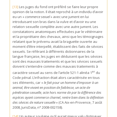
[13]
Les juges du fond ont préféré se faire leur propre
opinion de la notion. Il était reproché à un individu d’avoir
eu un «
commerce sexuel
» avec une jument en lui
introduisant son bras dans la vulve et d’avoir eu une
relation sexuelle complète avec une autre jument. Les
constatations anatomiques effectuées par le vétérinaire
et la propriétaire des chevaux, ainsi que les témoignages
relatant que le prévenu avait la braguette ouverte au
moment d’être interpellé, établissent des faits de sévices
sexuels. Se référant à différents dictionnaires de la
langue française, les juges en déduisent que les sévices
sont des mauvais traitements et que les sévices sexuels
doivent s’entendre comme des mauvais traitements à
er
caractère sexuel au sens de l’article 521-1 alinéa 1
du
Code pénal. L’infraction était alors caractérisée en tous
ses éléments, car «
le fait pour un homme d’imposer à un
animal, être vivant en position de faiblesse, un acte de
pénétration sexuelle, acte hors norme de par la différence des
espèces ayant commerce charnel, rentre bien dans la définition
des sévices de nature sexuelle
» (CA Aix-en-Provence, 7 août
2008, JurisData, n° 2008-002158).
[14]
Un auteur souligne qu’il aurait mieux valu distinguer