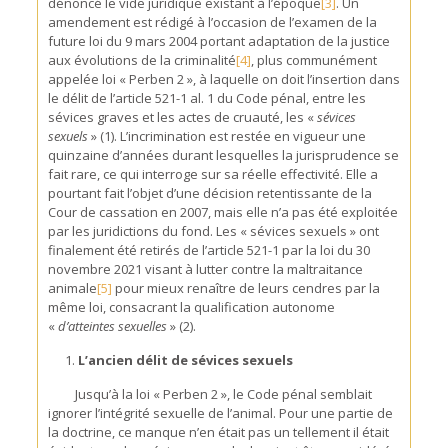
dénoncé le vide juridique existant à l’époque
[3]
. Un
amendement est rédigé à l’occasion de l’examen de la
future loi du 9 mars 2004 portant adaptation de la justice
aux évolutions de la criminalité
[4]
, plus communément
appelée loi « Perben 2 », à laquelle on doit l’insertion dans
le délit de l’article 521-1 al. 1 du Code pénal, entre les
sévices graves et les actes de cruauté, les «
sévices
sexuels
» (1). L’incrimination est restée en vigueur une
quinzaine d’années durant lesquelles la jurisprudence se
fait rare, ce qui interroge sur sa réelle effectivité. Elle a
pourtant fait l’objet d’une décision retentissante de la
Cour de cassation en 2007, mais elle n’a pas été exploitée
par les juridictions du fond. Les « sévices sexuels » ont
finalement été retirés de l’article 521-1 par la loi du 30
novembre 2021 visant à lutter contre la maltraitance
animale
[5]
pour mieux renaître de leurs cendres par la
même loi, consacrant la qualification autonome
«
d’atteintes sexuelles
» (2).
L’ancien délit de sévices sexuels
Jusqu’à la loi « Perben 2 », le Code pénal semblait
ignorer l’intégrité sexuelle de l’animal. Pour une partie de
la doctrine, ce manque n’en était pas un tellement il était