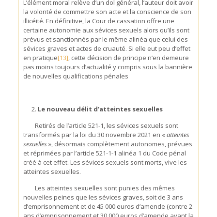
L’élément moral relève d’un dol général, l’auteur doit avoir
la volonté de commettre son acte et la conscience de son
illicéité. En définitive, la Cour de cassation offre une
certaine autonomie aux sévices sexuels alors qu’ils sont
prévus et sanctionnés par le même alinéa que celui des
sévices graves et actes de cruauté. Si elle eut peu d’effet
en pratique
[13]
, cette décision de principe n’en demeure
pas moins toujours d’actualité y compris sous la bannière
de nouvelles qualifications pénales
Le nouveau délit d’atteintes sexuelles
Retirés de l’article 521-1, les sévices sexuels sont
transformés par la loi du 30 novembre 2021 en «
atteintes
sexuelles
», désormais complètement autonomes, prévues
et réprimées par l’article 521-1-1 alinéa 1 du Code pénal
créé à cet effet. Les sévices sexuels sont morts, vive les
atteintes sexuelles.
Les atteintes sexuelles sont punies des mêmes
nouvelles peines que les sévices graves, soit de 3 ans
d’emprisonnement et de 45 000 euros d’amende (contre 2
ans d’emprisonnement et 30 000 euros d’amende avant la