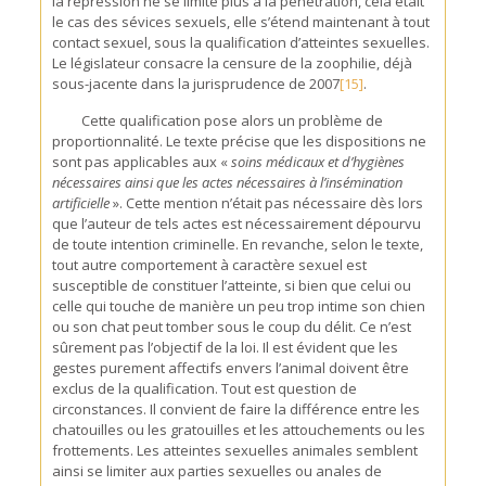
la répression ne se limite plus à la pénétration, cela était
le cas des sévices sexuels, elle s’étend maintenant à tout
contact sexuel, sous la qualification d’atteintes sexuelles.
Le législateur consacre la censure de la zoophilie, déjà
sous-jacente dans la jurisprudence de 2007
[15]
.
Cette qualification pose alors un problème de
proportionnalité. Le texte précise que les dispositions ne
sont pas applicables aux «
soins médicaux et d’hygiènes
nécessaires ainsi que les actes nécessaires à l’insémination
artificielle
». Cette mention n’était pas nécessaire dès lors
que l’auteur de tels actes est nécessairement dépourvu
de toute intention criminelle. En revanche, selon le texte,
tout autre comportement à caractère sexuel est
susceptible de constituer l’atteinte, si bien que celui ou
celle qui touche de manière un peu trop intime son chien
ou son chat peut tomber sous le coup du délit. Ce n’est
sûrement pas l’objectif de la loi. Il est évident que les
gestes purement affectifs envers l’animal doivent être
exclus de la qualification. Tout est question de
circonstances. Il convient de faire la différence entre les
chatouilles ou les gratouilles et les attouchements ou les
frottements. Les atteintes sexuelles animales semblent
ainsi se limiter aux parties sexuelles ou anales de