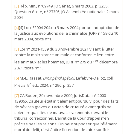
[3]
Rép. Min., n°09749, JO Sénat, 6 mars 2003, p. 3255 ;
Question écrite, n° 27305, JO Assemblée nationale, 2 mars
2004.
[4]
[4] Loi n°2004-204 du 9 mars 2004 portant adaptation de
la justice aux évolutions de la criminalité, JORF n° 59 du 10
mars 2004, texte n°1.
[5]
Loi n° 2021-1539 du 30 novembre 2021 visant à lutter
contre la maltraitance animale et conforter le lien entre
er
les animaux et les hommes, JORF n° 279 du 1
décembre
2021, texte n° 1.
[6]
M.-L. Rassat,
Droit pénal spécial
, Lefebvre-Dalloz, coll.
e
Précis, 9
éd., 2024, n° 296, p. 357.
[7]
CA Rouen, 20 novembre 2000, JurisData, n° 2000-
139065. L’auteur était initialement poursuivi pour des faits
de sévices graves ou actes de cruauté avant qu’ils ne
soient requalifiés de mauvais traitements devant le
tribunal correctionnel. L’arrêt de la Cour d’appel n’en
précise pas les raisons. On peut supposer que l’élément
moral du délit, c’est-à-dire l’intention de faire souffrir