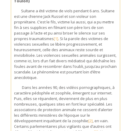
Toulon)
Sultane a été victime de viols pendant 6 ans. Sultane
est une chienne Jack Russel et son violeur son
propriétaire. C’est le fils, victime lui aussi, qui a pu mettre
fin à ses supplices en filmant son père lors de son
passage à l’acte et pu ainsi briser le silence sur ses
propres traumatismes
[1]
. Si la parole des victimes de
violences sexuelles se libère progressivement, et
heureusement, celle des animaux reste sourde et
invisibilisée. Les violences sexuelles animales surgissent,
comme ici, lors d’un fait divers médiatisé qui déchaîne les
foules avant de resombrer dans l’oubli, jusqu’au prochain
scandale. Le phénomène est pourtant loin d’être
anecdotique.
Dans les années 90, des vidéos pornographiques, à
caractère pédophile et zoophile, émergent sur internet.
Puis, elles se répandent, deviennent de plus en plus
nombreuses, quelques sites en font leur spécialité. Les
associations de protection animale ne cessent d’alerter
les différents ministères de l’époque sur le
développement inquiétant de la zoophilie
[2]
, en vain.
Certains parlementaires plus vigilants que d’autres ont