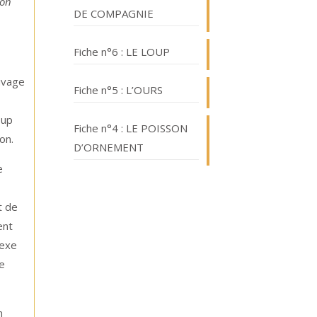
non
DE COMPAGNIE
Fiche n°6 : LE LOUP
auvage
Fiche n°5 : L’OURS
oup
Fiche n°4 : LE POISSON
on.
D’ORNEMENT
e
s
t de
ent
nexe
de
n