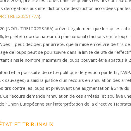
bre 2020, précise les zones dans lesquelles ces tirs sont autor
 des dérogations aux interdictions de destruction accordées par les
OR : TREL2025177A
).
020 (NOR : TREL2025856A) prévoit également que lorsqu’est atte
19%, le préfet coordonnateur du plan national d’actions sur le loup –
lpes – peut décider, par arrêté, que la mise en œuvre de tirs de
age de loups peut se poursuivre dans la limite de 2% de l’effectif
tant ainsi le nombre maximum de loups pouvant être abattus à 
ond et la poursuite de cette politique de gestion par le tir, l’AS
x sauvages) a saisi la justice d’un recours en annulation des arrê
es tirs contre les loups et prévoyant une augmentation à 21% du
s. Ce recours demande l’annulation de ces arrêtés, et soulève un
 de l’Union Européenne sur l’interprétation de la directive Habitat
D’ÉTAT ET TRIBUNAUX