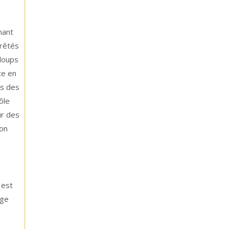
nant
rrêtés
 loups
ce en
es des
ôle
ur des
ion
 est
age