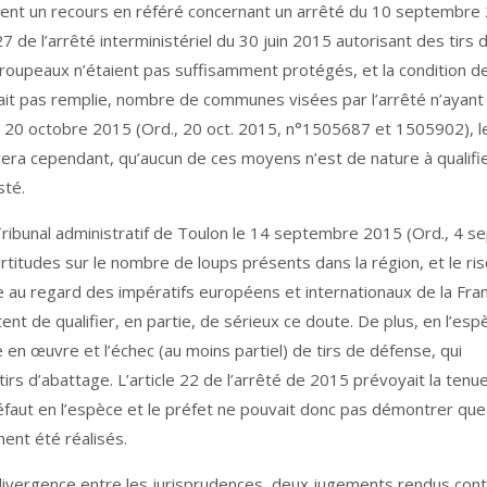
ient un recours en référé concernant un arrêté du 10 septembre
 27 de l’arrêté interministériel du 30 juin 2015 autorisant des tirs 
troupeaux n’étaient pas suffisamment protégés, et la condition d
it pas remplie, nombre de communes visées par l’arrêté n’ayant
 20 octobre 2015 (Ord., 20 oct. 2015, n°1505687 et 1505902), l
vera cependant, qu’aucun de ces moyens n’est de nature à qualifi
sté.
ribunal administratif de Toulon le 14 septembre 2015 (Ord., 4 se
titudes sur le nombre de loups présents dans la région, et le ri
e au regard des impératifs européens et internationaux de la Fra
t de qualifier, en partie, de sérieux ce doute. De plus, en l’espèc
e en œuvre et l’échec (au moins partiel) de tirs de défense, qui
tirs d’abattage. L’article 22 de l’arrêté de 2015 prévoyait la tenu
 défaut en l’espèce et le préfet ne pouvait donc pas démontrer qu
ment été réalisés.
a divergence entre les jurisprudences, deux jugements rendus con