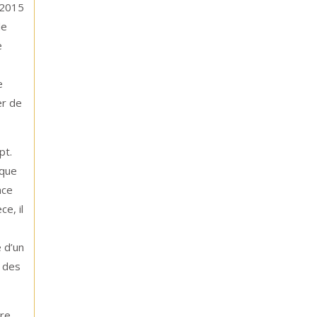
 2015
de
e
e
er de
pt.
sque
nce
e, il
e d’un
e des
tre