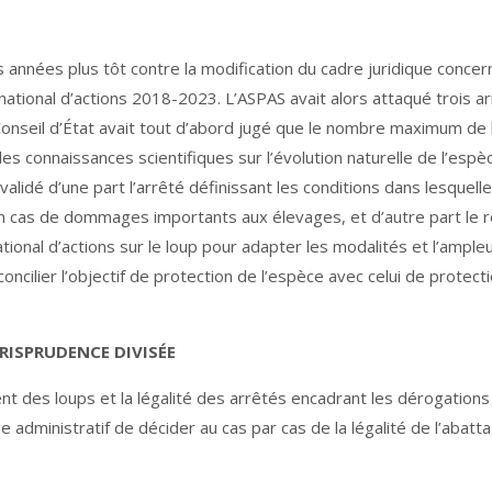
es années plus tôt contre la modification du cadre juridique concer
 national d’actions 2018-2023. L’ASPAS avait alors attaqué trois a
 Conseil d’État avait tout d’abord jugé que le nombre maximum de
des connaissances scientifiques sur l’évolution naturelle de l’espè
validé d’une part l’arrêté définissant les conditions dans lesquell
n cas de dommages importants aux élevages, et d’autre part le r
ional d’actions sur le loup pour adapter les modalités et l’ample
oncilier l’objectif de protection de l’espèce avec celui de protect
URISPRUDENCE DIVISÉE
t des loups et la légalité des arrêtés encadrant les dérogations
juge administratif de décider au cas par cas de la légalité de l’abatt