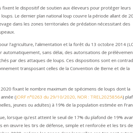
 fixent le dispositif de soutien aux éleveurs pour protéger leurs
loups. Le dernier plan national loup couvre la période allant de 2
élevage dans les zones territoriales de prédation nécessitant des
upeaux.
 pour l’agriculture, l’alimentation et la forêt du 13 octobre 2014 (L
r automatiquement, sans délai, des autorisations de prélèvemen
chés par des attaques de loups. Ces dispositions sont en contrad
ronnement transposant celles de la Convention de Berne et de la
re 2020 fixant le nombre maximum de spécimens de loups dont la
 année (
JORF n°0263 du 29/10/2020, NOR : TREL2025856A
) pla
melles, jeunes ou adultes) à 19% de la population estimée en Fran
ue, lorsque qu’est atteint le seuil de 17% du plafond de 19% avan
mis en œuvre les tirs de défense, simple et renforcée et les tirs d