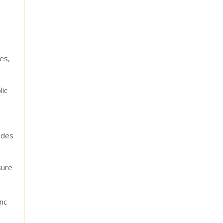
es,
lic
 des
sure
nc