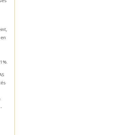
isés
int,
 en
21%.
PAS
tés
e
s-