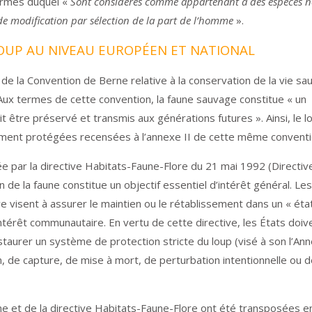
ermes duquel «
Sont considérés comme appartenant à des espèces 
e modification par sélection de la part de l’homme
».
LOUP AU NIVEAU EUROPÉEN ET NATIONAL
de la Convention de Berne relative à la conservation de la vie s
 Aux termes de cette convention, la faune sauvage constitue « un
it être préservé et transmis aux générations futures ». Ainsi, le l
tement protégées recensées à l’annexe II de cette même conventi
e par la directive Habitats-Faune-Flore du 21 mai 1992 (Directiv
de la faune constitue un objectif essentiel d’intérêt général. Le
e visent à assurer le maintien ou le rétablissement dans un « éta
térêt communautaire. En vertu de cette directive, les États doiv
taurer un système de protection stricte du loup (visé à son l’An
n, de capture, de mise à mort, de perturbation intentionnelle ou 
ne et de la directive Habitats-Faune-Flore ont été transposées e