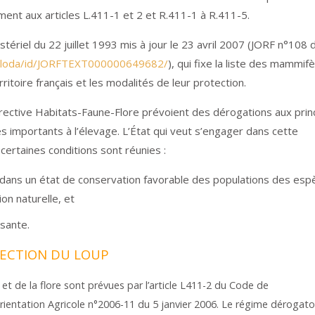
ment aux articles L.411-1 et 2 et R.411-1 à R.411-5.
istériel du 22 juillet 1993 mis à jour le 23 avril 2007 (JORF n°108 
fr/loda/id/JORFTEXT000000649682/
), qui fixe la liste des mammif
itoire français et les modalités de leur protection.
irective Habitats-Faune-Flore prévoient des dérogations aux prin
 importants à l’élevage. L’État qui veut s’engager dans cette
certaines conditions sont réunies :
n dans un état de conservation favorable des populations des esp
ion naturelle, et
isante.
OTECTION DU LOUP
et de la flore sont prévues par l’article L411-2 du Code de
Orientation Agricole n°2006-11 du 5 janvier 2006. Le régime dérogato