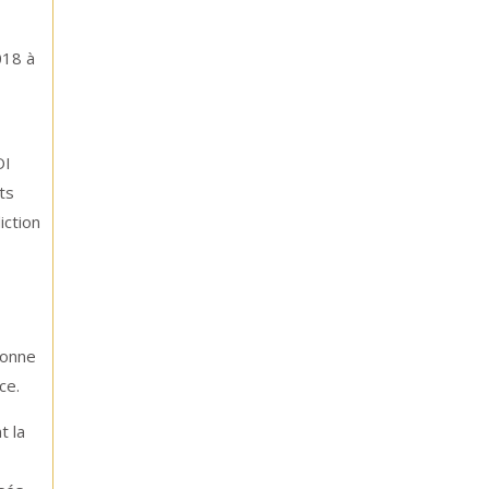
018 à
OI
ts
iction
fonne
ce.
t la
e