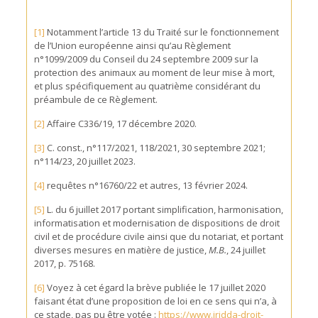
[1]
Notamment l’article 13 du Traité sur le fonctionnement
de l’Union européenne ainsi qu’au Règlement
n°1099/2009 du Conseil du 24 septembre 2009 sur la
protection des animaux au moment de leur mise à mort,
et plus spécifiquement au quatrième considérant du
préambule de ce Règlement.
[2]
Affaire C336/19, 17 décembre 2020.
[3]
C. const., n°117/2021, 118/2021, 30 septembre 2021;
n°114/23, 20 juillet 2023.
[4]
requêtes n°16760/22 et autres, 13 février 2024.
[5]
L. du 6 juillet 2017 portant simplification, harmonisation,
informatisation et modernisation de dispositions de droit
civil et de procédure civile ainsi que du notariat, et portant
diverses mesures en matière de justice,
M.B.
, 24 juillet
2017, p. 75168.
[6]
Voyez à cet égard la brève publiée le 17 juillet 2020
faisant état d’une proposition de loi en ce sens qui n’a, à
ce stade, pas pu être votée :
https://www.iridda-droit-